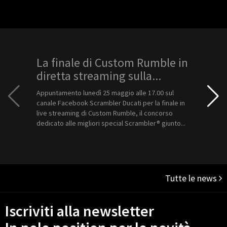
La finale di Custom Rumble in
DRE 
diretta streaming sulla...
confe
aggio
Appuntamento lunedì 25 maggio alle 17.00 sul
canale Facebook Scrambler Ducati per la finale in
Ducati è 
live streaming di Custom Rumble, il concorso
tutti gli
dedicato alle migliori special Scrambler® giunto...
moto, gr
Academy.
Tutte le news
Iscriviti alla newsletter